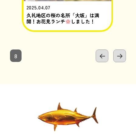
2025.04.07
久礼地区の桜の名所「大坂」は満
開！お花見ランチ
しました！
投
固
8
定
前の
次の
ペ
稿
ペー
ペー
ー
ジ
ジ
ジ
の
ペ
ー
ジ