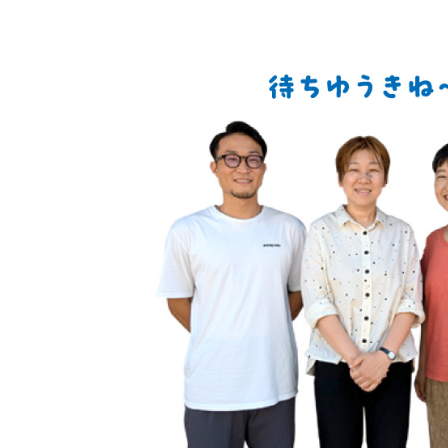
シ
ョ
ン