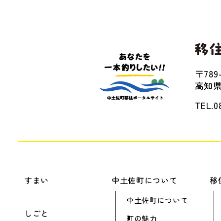
〒789-
高知県
TEL.0
すまい
中土佐町について
移
中土佐町について
しごと
町の魅力