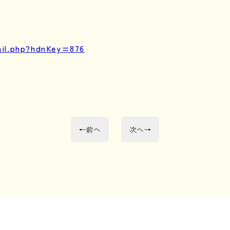
ail.php?hdnKey=876
前
次
←
前へ
次へ
→
の
の
投
投
稿:
稿: