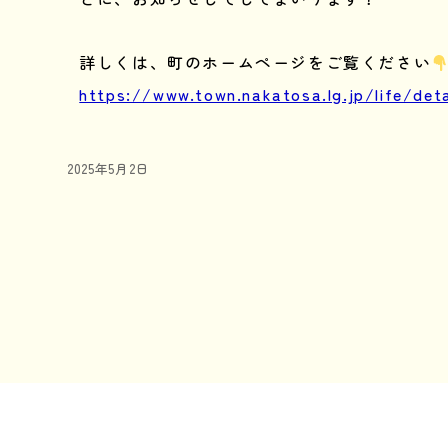
詳しくは、町のホームページをご覧ください
https://www.town.nakatosa.lg.jp/life/det
投
2025年5月2日
稿
日:
投
稿
ナ
ビ
ゲ
ー