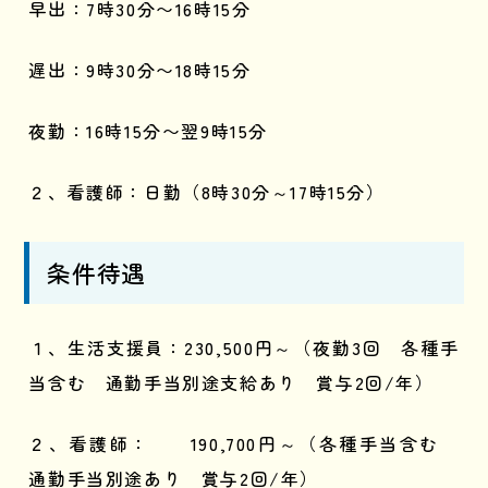
早出：7時30分〜16時15分
遅出：9時30分〜18時15分
夜勤：16時15分〜翌9時15分
２、看護師：日勤（
8
時
30
分～
17
時
15
分）
条件待遇
１、生活支援員：230,500円～（夜勤
3
回 各種手
当含む 通勤手当別途支給あり 賞与
2
回
/
年）
２、看護師： 190,700円～（各種手当含む
通勤手当別途あり 賞与
2
回
/
年）