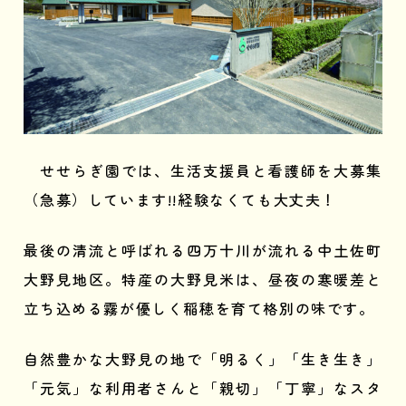
せせらぎ園では、生活支援員と看護師を大募集
（急募）しています!!
経験なくても大丈夫！
最後の清流と呼ばれる四万十川が流れる中土佐町
大野見地区。特産の大野見米は、昼夜の寒暖差と
立ち込める霧が優しく稲穂を育て格別の味です。
自然豊かな大野見の地で「明るく」「生き生き」
「元気」な利用者さんと「親切」「丁寧」なスタ