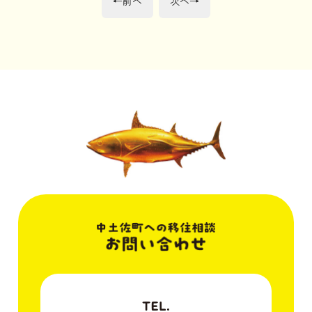
←
前へ
次へ
→
の
の
稿
投
投
稿:
稿:
ナ
ビ
ゲ
ー
シ
ョ
ン