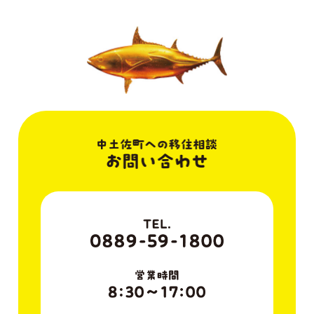
ゲ
ー
シ
ョ
ン