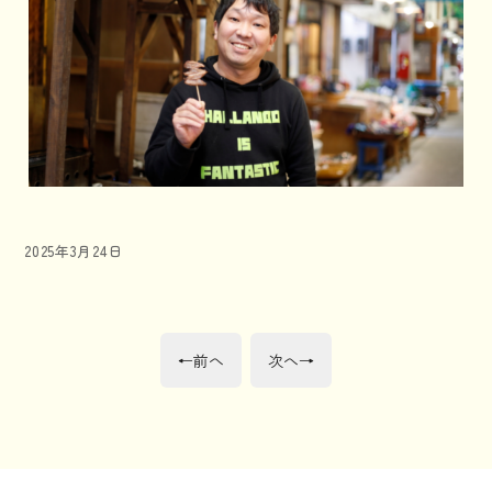
投
2025年3月24日
稿
日:
投
前
次
←
前へ
次へ
→
の
の
稿
投
投
稿:
稿:
ナ
ビ