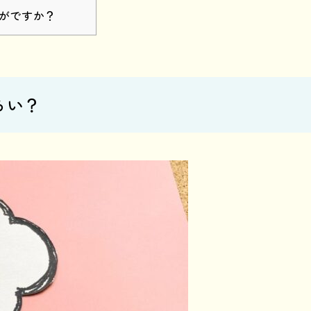
がですか？
らい？