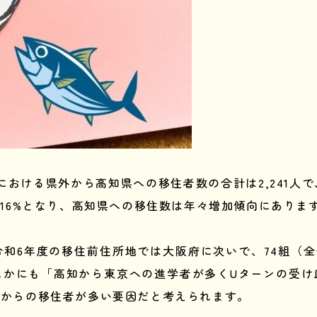
おける県外から高知県への移住者数の合計は2,241人
116%となり、高知県への移住数は年々増加傾向にありま
和6年度の移住前住所地では大阪府に次いで、74組（全
ほかにも「高知から東京への進学者が多くUターンの受け
京からの移住者が多い要因だと考えられます。