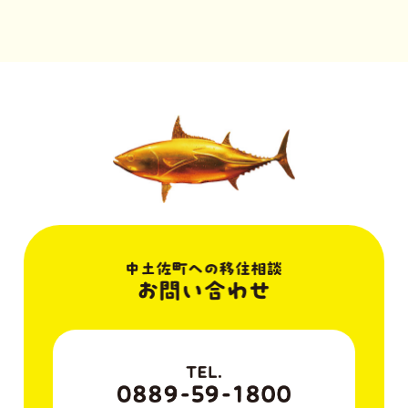
稿
稿:
稿:
ナ
ビ
ゲ
ー
シ
ョ
ン