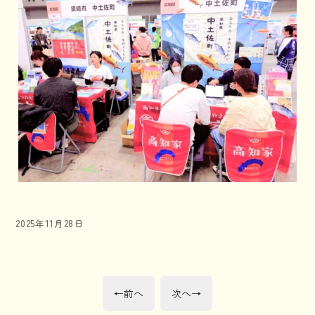
投
2025年11月28日
稿
日:
投
前
次
←
前へ
次へ
→
の
の
投
投