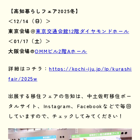
【高知暮らしフェア2025冬】
＜
12/14（日）
＞
東京会場
＠
東京交通会館12階ダイヤモンドホール
＜
01/17（土）
＞
大阪会場
@
OMMビル2階Aホール
詳細はコチラ：
https://kochi-iju.jp/lp/kurashi
fair/2025w
出展する移住フェアの告知は、中土佐町移住ポー
タルサイト、Instagram、Facebookなどで毎回
していますので、チェックしてみてください！